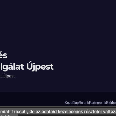
és
gálat Újpest
t Újpest
Kezdőlap
Rólunk
Partnereink
Elérhe
miatt frissült, de az adataid kezelésének részletei válto