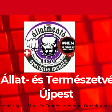
 Állat- és Természetv
Újpest
tmentő Liga – Állat- és Természetvédelmi Őrszolgálat Ú