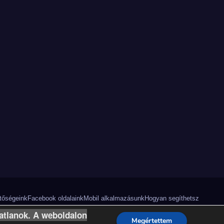
tőségeink
Facebook oldalaink
Mobil alkalmazásunk
Hogyan segíthetsz
zatlanok. A weboldalon
Privacy
Megértettem