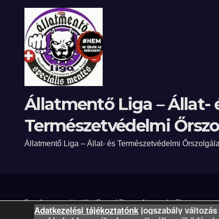
Állatmentő Liga – Állat- 
Természetvédelmi Őrszol
Állatmentő Liga – Állat- és Természetvédelmi Őrszolgála
Proudly powered by WordPress
|
Theme: Newsup by
Themeansar
.
Adatkezelési tájékoztatónk
jogszabály változás 