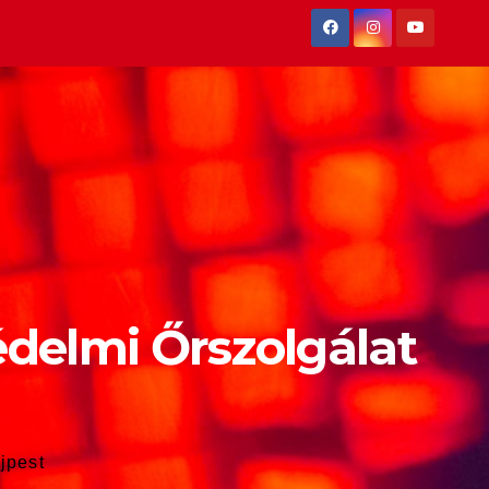
édelmi Őrszolgálat
jpest