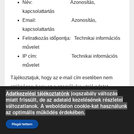
Név: Azonosítás,
kapcsolattartás
Email: Azonosítás,
kapcsolattartás
Feliratkozás időpontja: Technikai információs
művelet
IP cím: Technikai információs
művelet
Tájékoztatjuk, hogy az e-mail cím esetében nem
szükséges, hogy az a személyére utaló adatot
Adatkezelési tájékoztatónk
jogszabály változás
tartalmazzon. Így például nem szükséges, hogy az e-
miatt frissült, de az adataid kezelésének részletei
mail cím az Ön nevét tartalmazza. Ön teljesen
változatlanok. A weboldalon cookie-kat használunk
az optimális működés érdekében.
szabadon dönt arról, hogy ha olyan e-mail címet ad
meg, amely az Ön kilétére utaló információt tartalmaz.
Megértettem
Az e-mail cím – ami a kapcsolattartást szolgálja –