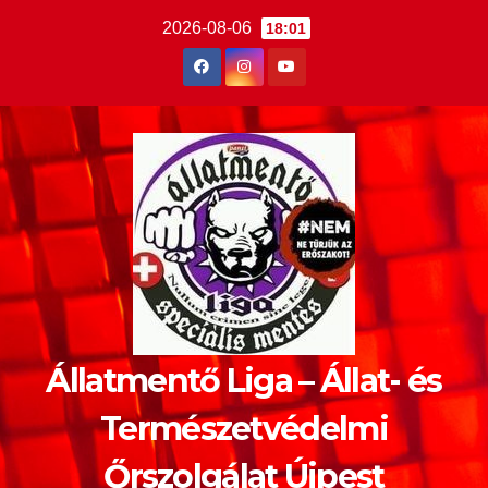
2026-08-06
18:01
Állatmentő Liga – Állat- és
Természetvédelmi
Őrszolgálat Újpest