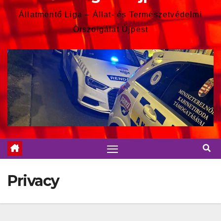
Állatmentő Liga – Állat- és Természetvédelmi
Őrszolgálat Újpest
Privacy