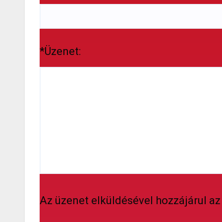
*Üzenet:
Az üzenet elküldésével hozzájárul az