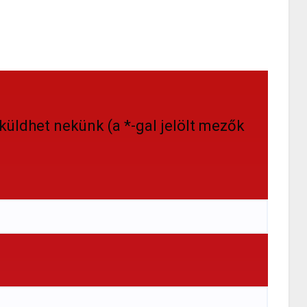
küldhet nekünk (a *-gal jelölt mezők