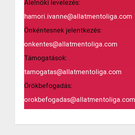
Alelnöki levelezés:
hamori.ivanne@allatmentoliga.com
Önkéntesnek jelentkezés:
onkentes@allatmentoliga.com
Támogatások:
tamogatas@allatmentoliga.com
Örökbefogadás:
orokbefogadas@allatmentoliga.co