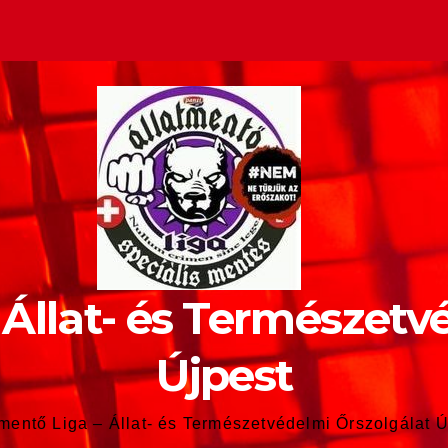
 Állat- és Természetv
Újpest
tmentő Liga – Állat- és Természetvédelmi Őrszolgálat Ú