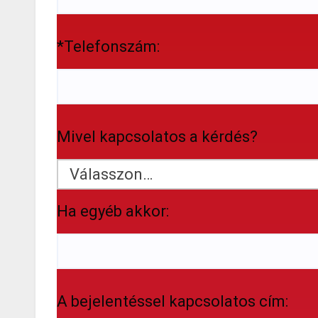
*Telefonszám:
Mivel kapcsolatos a kérdés?
Ha egyéb akkor:
A bejelentéssel kapcsolatos cím: