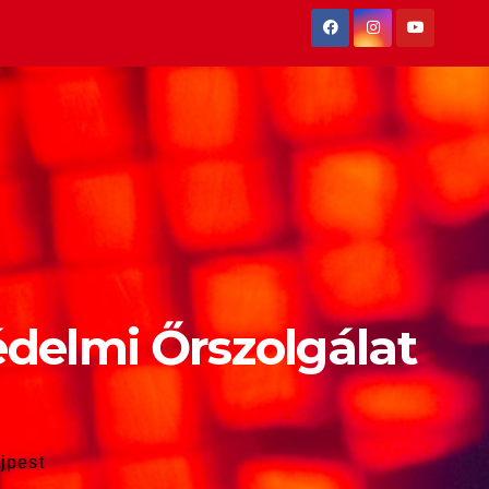
édelmi Őrszolgálat
jpest